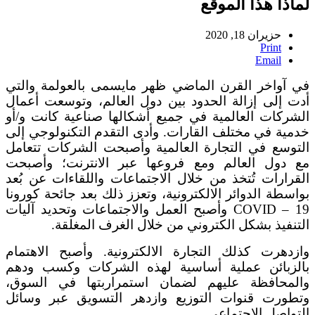
لماذا هذا الموقع
حزيران 18, 2020
Print
Email
في آواخر القرن الماضي ظهر مايسمى بالعولمة والتي
أدت إلى إزالة الحدود بين دول العالم، وتوسعت أعمال
الشركات العالمية في جميع أشكالها صناعية كانت و/أو
خدمية في مختلف القارات. وأدى التقدم التكنولوجي إلى
التوسع في التجارة العالمية وأصبحت الشركات تتعامل
مع دول العالم ومع فروعها عبر الانترنت؛ وأصبحت
القرارات تُتخذ من خلال الاجتماعات واللقاءات عن بُعد
بواسطة الدوائر الالكترونية، وتعزز ذلك بعد جائحة كورونا
COVID – 19 وأصبح العمل والاجتماعات وتحديد آليات
التنفيذ بشكل الكتروني من خلال الغرف المغلقة.
وازدهرت كذلك التجارة الالكترونية. وأصبح الاهتمام
بالزبائن عملية أساسية لهذه الشركات وكسب ودهم
والمحافظة عليهم لضمان استمراربتها في السوق،
وتطورت قنوات التوزيع وازدهر التسويق عبر وسائل
التواصل الاجتماعي.