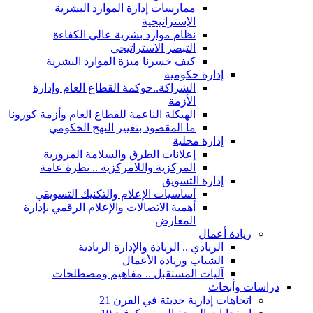
ممارسات إدارة الموارد البشرية
الإستراتيجية
نظام موارد بشرية عالي الكفاءة
التبصر الاستراتيجي
كيف خسرنا ميزة الموارد البشرية
إدارة حكومية
الشراكة..حوكمة القطاع العام وإدارة
الأزمة
الهيكلة الناعمة للقطاع العام وأزمة كورونا
ما المقصود بتغيير النهج الحكومي
إدارة محلية
إعلانات الطرق والسلامة المرورية
المركزية واللامركزية .. نظرة عامة
إدارة التسويق
أساسيات الإعلام والتكنيك التسويقي
أهمية الاتصالات والإعلام الرقمي بإدارة
المعارض
ريادة أعمال
الريادي .. الريادة والإدارة الريادية
الشباب وريادة الأعمال
آليات المستقبل .. مفاهيم ومصطلحات
دراسات وأبحاث
اتجاهات إدارية حديثة في القرن 21