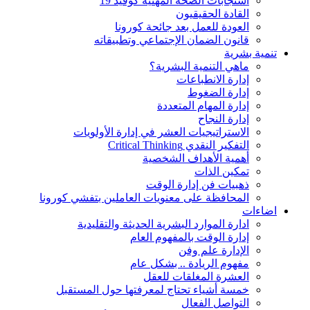
استجابات الصحة المهنية كوفيد 19
القادة الحقيقيون
العودة للعمل بعد جائحة كورونا
قانون الضمان الإجتماعي وتطبيقاته
تنمية بشرية
ماهي التنمية البشرية؟
إدارة الانطباعات
إدارة الضغوط
إدارة المهام المتعددة
إدارة النجاح
الاستراتيجيات العشر في إدارة الأولويات
التفكير النقدي Critical Thinking
أهمية الأهداف الشخصية
تمكين الذات
ذهبيات فن إدارة الوقت
المحافظة على معنويات العاملين بتفشي كورونا
اضاءات
ادارة الموارد البشرية الحديثة والتقليدية
إدارة الوقت بالمفهوم العام
الإدارة علم وفن
مفهوم الريادة .. بشكل عام
العشرة المغلقات للعقل
خمسة أشياء تحتاج لمعرفتها حول المستقبل
التواصل الفعال