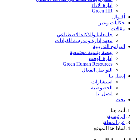
إدارة الآداء
Green HR
أقـوال
حكايات وعبر
مقالات
جامعاتنا والذكاء الاصطناعي
معهد إدارة ومدرسة للقيادات
البرامج التدريبية
نهضة وتنمية مجتمعية
إدارة الوقت
Green Human Resources
التواصل الفعال
إتصل بنا
استشارات
الخصوصية
اتصل بنا
بحث
أنت هنا:
الرئيسية
\
عن المجلة
\
لماذا هذا الموقع