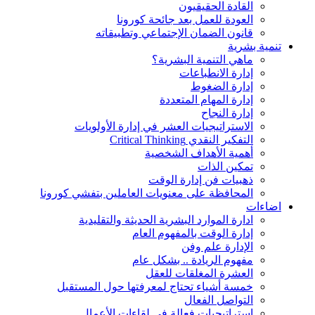
القادة الحقيقيون
العودة للعمل بعد جائحة كورونا
قانون الضمان الإجتماعي وتطبيقاته
تنمية بشرية
ماهي التنمية البشرية؟
إدارة الانطباعات
إدارة الضغوط
إدارة المهام المتعددة
إدارة النجاح
الاستراتيجيات العشر في إدارة الأولويات
التفكير النقدي Critical Thinking
أهمية الأهداف الشخصية
تمكين الذات
ذهبيات فن إدارة الوقت
المحافظة على معنويات العاملين بتفشي كورونا
اضاءات
ادارة الموارد البشرية الحديثة والتقليدية
إدارة الوقت بالمفهوم العام
الإدارة علم وفن
مفهوم الريادة .. بشكل عام
العشرة المغلقات للعقل
خمسة أشياء تحتاج لمعرفتها حول المستقبل
التواصل الفعال
استراتيجيات فعالة في لقاءات الأعمال