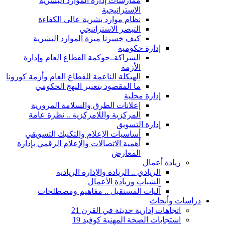
ممارسات إدارة الموارد البشرية
الإستراتيجية
نظام موارد بشرية عالي الكفاءة
التبصر الاستراتيجي
كيف خسرنا ميزة الموارد البشرية
إدارة حكومية
الشراكة..حوكمة القطاع العام وإدارة
الأزمة
الهيكلة الناعمة للقطاع العام وأزمة كورونا
ما المقصود بتغيير النهج الحكومي
إدارة محلية
إعلانات الطرق والسلامة المرورية
المركزية واللامركزية .. نظرة عامة
إدارة التسويق
أساسيات الإعلام والتكنيك التسويقي
أهمية الاتصالات والإعلام الرقمي بإدارة
المعارض
ريادة أعمال
الريادي .. الريادة والإدارة الريادية
الشباب وريادة الأعمال
آليات المستقبل .. مفاهيم ومصطلحات
دراسات وأبحاث
اتجاهات إدارية حديثة في القرن 21
استجابات الصحة المهنية كوفيد 19