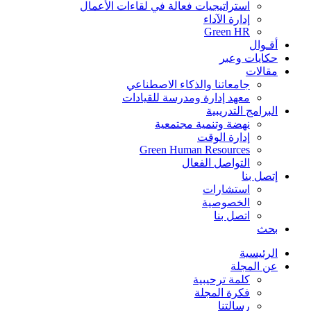
استراتيجيات فعالة في لقاءات الأعمال
إدارة الآداء
Green HR
أقـوال
حكايات وعبر
مقالات
جامعاتنا والذكاء الاصطناعي
معهد إدارة ومدرسة للقيادات
البرامج التدريبية
نهضة وتنمية مجتمعية
إدارة الوقت
Green Human Resources
التواصل الفعال
إتصل بنا
استشارات
الخصوصية
اتصل بنا
بحث
الرئيسية
عن المجلة
كلمة ترحيبية
فكرة المجلة
رسالتنا