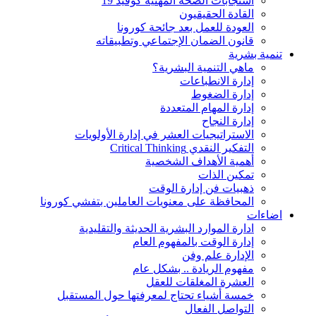
استجابات الصحة المهنية كوفيد 19
القادة الحقيقيون
العودة للعمل بعد جائحة كورونا
قانون الضمان الإجتماعي وتطبيقاته
تنمية بشرية
ماهي التنمية البشرية؟
إدارة الانطباعات
إدارة الضغوط
إدارة المهام المتعددة
إدارة النجاح
الاستراتيجيات العشر في إدارة الأولويات
التفكير النقدي Critical Thinking
أهمية الأهداف الشخصية
تمكين الذات
ذهبيات فن إدارة الوقت
المحافظة على معنويات العاملين بتفشي كورونا
اضاءات
ادارة الموارد البشرية الحديثة والتقليدية
إدارة الوقت بالمفهوم العام
الإدارة علم وفن
مفهوم الريادة .. بشكل عام
العشرة المغلقات للعقل
خمسة أشياء تحتاج لمعرفتها حول المستقبل
التواصل الفعال