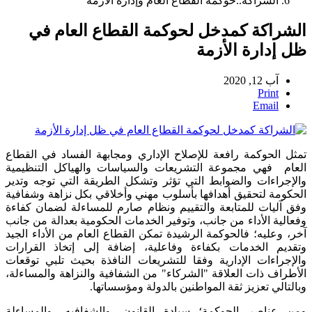
الشراكة..حوكمة القطاع العام وإدارة الأزمة
الشراكة كمدخل لحوكمة القطاع العام في
ظل إدارة الأزمة
آب 12, 2020
Print
Email
تمثل الحوكمة رافعة للإصلاح الإداري ومجابهة الفساد في القطاع
العام فهي مجموعة التشريعات والسياسات والهياكل التنظيمية
والإجراءات والضوابط التي تؤثر وتشكل الطريقة التي توجه وتدير
الحكومة لتحقيق أهدافها بأسلوب مهني وأخلاقي بكل نزاهة وشفافية
وفق آليات للمتابعة والتقييم ونظام صارم للمساءلة لضمان كفاءة
وفعالية الأداء من جانب، وتوفير الخدمات الحكومية بعدالة من جانب
آخر، وعليه؛ فالحوكمة الرشيدة تمكن القطاع العام من الأداء الجيد
وتقديم الخدمات بكفاءة وفاعلية، إضافة إلى إتخاذ القرارات
والإجراءات الإدارية وفقا للتشريعات النافذة بحيث تلبي توقعات
الأطراف ذات العلاقة "الشركاء" من الشفافية والنزاهة والمساءلة،
وبالتالي تعزيز ثقة المواطنين بالدولة ومؤسساتها.
ومن عناصر الحوكمة؛ سيادة القانون، والشفافيه، والمساءلة