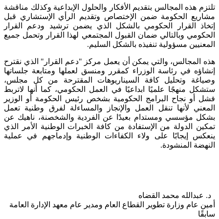
تلتزم هذه المجالس بتقديم الأفكار والحلول الإبداعية وكذلك مناقشة
مشاريع الحكومة ضمن الإختصاص وتقديم الرأي الإستشاري قبل
إتخاذ القرار الحكومي بالشكل الذي يضمن ترشيد ودعم القرار
الحكومي وبالتالي ضمان القبول المجتمعي لهذا القرار وتحمل جميع
المعنيين مسؤولية تنفيذه بالشكل السليم.
هذه المجالس، والتي يمكن أن يعمل مركز "دعم القرار" الذي نقترح
إنشاؤه في رئاسة الوزراء كمقرر ومنسق لعملها ومتابعة جلساتها
وصياغة وتحليل كافة السيناريوهات المقترحة من كل مجلس،
ستشكل منهجًا علميًا ابداعيًا في العمل الحكومي، كما أنها لاتربط
فشل أو نجاح البرامج الحكومية بشخص رئيس الحكومة أو الوزير
المعني لأنها تنقل العمل والإنجاز والمساءلة لفرق وطنية تعمل
بشكل مؤسسي ومستدام بعيدًا عن الفردية والشخصنة، ناهيك عن
تمكين الدولة من الإستفادة من كافة الخبرات الوطنية الأمر الذي
ينعكس إيجابًا على ولاء الكفاءات الوطنية وإدماجهم في عملية
النهضة المنشودة.
د. عبدالله محمد القضاه
أمين عام وزارة تطوير القطاع العام ومدير عام معهد الإدارة العامة
سابقًا