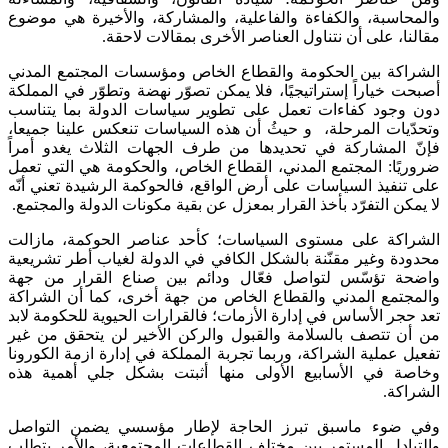
والمحاسبة، والكفاءة والفاعلية، والمشاركة، والأخيرة هي موضوع
مقالنا، على أن نتناول العناصر الأخرى بمقالات لاحقة.
الشراكة بين الحكومة والقطاع الخاص ومؤسسات المجتمع المدني
أصبحت خياراً إستراتيجيًا، فلا يمكن تصوّر نهضة وتطوّر في المملكة
دون وجود كفاءات تعمل على تطوير سياسات الدولة بما يتناسب
وتحدّيات المرحلة، و حيثُ أن هذه السياسات تنعكس علينا جميعا،
فإنّ المشاركة في تحديدها من طرف الجهات الثلاث يغدو أمراً
ضروريًا: المجتمع المدني، القطاع الخاص، والحكومة هي التي تعمل
على تنفيذ السياسات على أرض الواقع، فالحوكمة الرشيدة تعني أنّه
لا يمكن التفرّد بأخذ القرار بمعزل عن بقية مكونات الدولة والمجتمع.
الشراكة على مستوى السياسات؛ كأحد عناصر الحوكمة، مازالت
محدودة وغير مقنّنة بالشكل الكافي في الدولة لغياب أطر تشريعية
واضحة تؤسّس لتواصل فعّال ودائم بين صناع القرار من جهة
والمجتمع المدني والقطاع الخاص من جهة أخرى، كما أن الشراكة
تعد حجر الأساس في إدارة الأزمات؛ فالقرارات الحيوية للحكومة لابد
من أن تتصف بالسلامة والقبول والركن الأخير لن يتحقق من غير
تفعيل عملية الشراكة، وربما تجربة المملكة في إدارة ازمة الكورونا
وخاصة في الأسابيع الأولى منها أثبتت بشكل جلي أهمية هذه
الشراكة.
وفي ضوء ماسبق تبرز الحاجة لإطار مؤسسي يضمن التواصل
والتبادل المستمر بين مختلف القطاعات المجتمعية، والأمر يتطلب