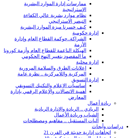
ممارسات إدارة الموارد البشرية
الإستراتيجية
نظام موارد بشرية عالي الكفاءة
التبصر الاستراتيجي
كيف خسرنا ميزة الموارد البشرية
إدارة حكومية
الشراكة..حوكمة القطاع العام وإدارة
الأزمة
الهيكلة الناعمة للقطاع العام وأزمة كورونا
ما المقصود بتغيير النهج الحكومي
إدارة محلية
إعلانات الطرق والسلامة المرورية
المركزية واللامركزية .. نظرة عامة
إدارة التسويق
أساسيات الإعلام والتكنيك التسويقي
أهمية الاتصالات والإعلام الرقمي بإدارة
المعارض
ريادة أعمال
الريادي .. الريادة والإدارة الريادية
الشباب وريادة الأعمال
آليات المستقبل .. مفاهيم ومصطلحات
دراسات وأبحاث
اتجاهات إدارية حديثة في القرن 21