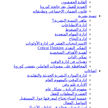
القادة الحقيقيون
العودة للعمل بعد جائحة كورونا
قانون الضمان الإجتماعي وتطبيقاته
تنمية بشرية
ماهي التنمية البشرية؟
إدارة الانطباعات
إدارة الضغوط
إدارة المهام المتعددة
إدارة النجاح
الاستراتيجيات العشر في إدارة الأولويات
التفكير النقدي Critical Thinking
أهمية الأهداف الشخصية
تمكين الذات
ذهبيات فن إدارة الوقت
المحافظة على معنويات العاملين بتفشي كورونا
اضاءات
ادارة الموارد البشرية الحديثة والتقليدية
إدارة الوقت بالمفهوم العام
الإدارة علم وفن
مفهوم الريادة .. بشكل عام
العشرة المغلقات للعقل
خمسة أشياء تحتاج لمعرفتها حول المستقبل
التواصل الفعال
استراتيجيات فعالة في لقاءات الأعمال