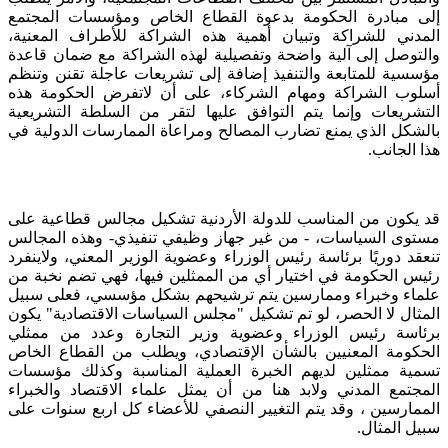
إلى مبادرة الحكومة بدعوة القطاع الخاص ومؤسسات المجتمع
المدني للشراكة وتبيان أهمية هذه الشراكة للأطراف المعنية،
والتوصل إلى آلية واضحة وتفصيلية لهذه الشراكة مع ضمان قاعدة
مؤسسية للمتابعة والتنفيذ إضافة إلى تشريعات عاجلة تقنن وتنظم
أسلوب الشراكة ومهام الشركاء، على أن لاتفرض الحكومة هذه
التشريعات وإنما يتم التوافق عليها لتقر من السلطة التشريعية
بالشكل الذي يمنع تضارب المصالح ومراعاة الممارسات الدولية في
هذا الجانب.
قد يكون من المناسب للدولة الأردنية تشكيل مجالس قطاعية على
مستوى السياسات، - من غير جهاز وظيفي تنفيذي- وهذه المجالس
تنعقد دوريًا برئاسة رئيس الوزراء وعضوية الوزير المعني، ولاينفرد
رئيس الحكومة في اختيار أي من الممثلين فيها، فهي تضم نخبة من
علماء وخبراء وممارسين يتم ترشيحهم بشكل مؤسسي، فعلى سبيل
المثال لا الحصر، لو تم تشكيل "مجلس السياسات الاقتصادية" يكون
برئاسة رئيس الوزراء وعضوية وزير التجارة وعدد من ممثلي
الحكومة المعنيين بالشأن الإقتصادي، ويطلب من القطاع الخاص
تسمية ممثلين لديهم الخبرة العملية المناسبة وكذلك مؤسسات
المجتمع المدني ولابد هنا من أن يمثل علماء الاقتصاد والخبراء
الممارسين ، وقد يتم التغيير النصفي للأعضاء كل اربع سنوات على
سبيل المثال.