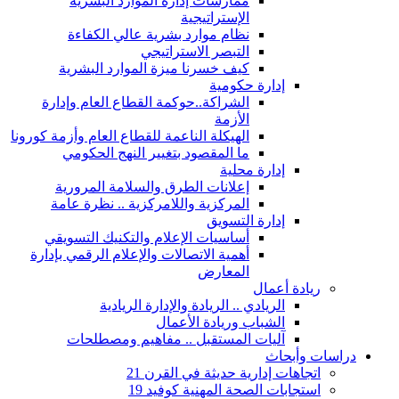
ممارسات إدارة الموارد البشرية
الإستراتيجية
نظام موارد بشرية عالي الكفاءة
التبصر الاستراتيجي
كيف خسرنا ميزة الموارد البشرية
إدارة حكومية
الشراكة..حوكمة القطاع العام وإدارة
الأزمة
الهيكلة الناعمة للقطاع العام وأزمة كورونا
ما المقصود بتغيير النهج الحكومي
إدارة محلية
إعلانات الطرق والسلامة المرورية
المركزية واللامركزية .. نظرة عامة
إدارة التسويق
أساسيات الإعلام والتكنيك التسويقي
أهمية الاتصالات والإعلام الرقمي بإدارة
المعارض
ريادة أعمال
الريادي .. الريادة والإدارة الريادية
الشباب وريادة الأعمال
آليات المستقبل .. مفاهيم ومصطلحات
دراسات وأبحاث
اتجاهات إدارية حديثة في القرن 21
استجابات الصحة المهنية كوفيد 19