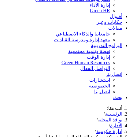
إدارة الآداء
Green HR
أقـوال
حكايات وعبر
مقالات
جامعاتنا والذكاء الاصطناعي
معهد إدارة ومدرسة للقيادات
البرامج التدريبية
نهضة وتنمية مجتمعية
إدارة الوقت
Green Human Resources
التواصل الفعال
إتصل بنا
استشارات
الخصوصية
اتصل بنا
بحث
أنت هنا:
الرئيسية
\
نوافذ المجلة
\
الادارة
\
إدارة حكومية
\