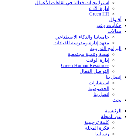
استراتيجيات فعالة في لقاءات الأعمال
إدارة الآداء
Green HR
أقـوال
حكايات وعبر
مقالات
جامعاتنا والذكاء الاصطناعي
معهد إدارة ومدرسة للقيادات
البرامج التدريبية
نهضة وتنمية مجتمعية
إدارة الوقت
Green Human Resources
التواصل الفعال
إتصل بنا
استشارات
الخصوصية
اتصل بنا
بحث
الرئيسية
عن المجلة
كلمة ترحيبية
فكرة المجلة
رسالتنا