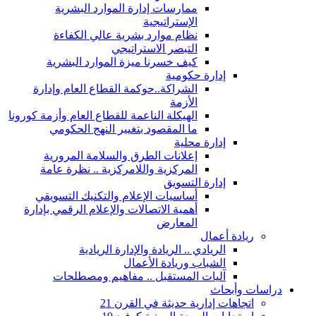
ممارسات إدارة الموارد البشرية
الإستراتيجية
نظام موارد بشرية عالي الكفاءة
التبصر الاستراتيجي
كيف خسرنا ميزة الموارد البشرية
إدارة حكومية
الشراكة..حوكمة القطاع العام وإدارة
الأزمة
الهيكلة الناعمة للقطاع العام وأزمة كورونا
ما المقصود بتغيير النهج الحكومي
إدارة محلية
إعلانات الطرق والسلامة المرورية
المركزية واللامركزية .. نظرة عامة
إدارة التسويق
أساسيات الإعلام والتكنيك التسويقي
أهمية الاتصالات والإعلام الرقمي بإدارة
المعارض
ريادة أعمال
الريادي .. الريادة والإدارة الريادية
الشباب وريادة الأعمال
آليات المستقبل .. مفاهيم ومصطلحات
دراسات وأبحاث
اتجاهات إدارية حديثة في القرن 21