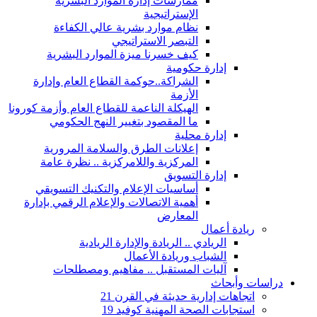
ممارسات إدارة الموارد البشرية
الإستراتيجية
نظام موارد بشرية عالي الكفاءة
التبصر الاستراتيجي
كيف خسرنا ميزة الموارد البشرية
إدارة حكومية
الشراكة..حوكمة القطاع العام وإدارة
الأزمة
الهيكلة الناعمة للقطاع العام وأزمة كورونا
ما المقصود بتغيير النهج الحكومي
إدارة محلية
إعلانات الطرق والسلامة المرورية
المركزية واللامركزية .. نظرة عامة
إدارة التسويق
أساسيات الإعلام والتكنيك التسويقي
أهمية الاتصالات والإعلام الرقمي بإدارة
المعارض
ريادة أعمال
الريادي .. الريادة والإدارة الريادية
الشباب وريادة الأعمال
آليات المستقبل .. مفاهيم ومصطلحات
دراسات وأبحاث
اتجاهات إدارية حديثة في القرن 21
استجابات الصحة المهنية كوفيد 19