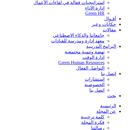
استراتيجيات فعالة في لقاءات الأعمال
إدارة الآداء
Green HR
أقـوال
حكايات وعبر
مقالات
جامعاتنا والذكاء الاصطناعي
معهد إدارة ومدرسة للقيادات
البرامج التدريبية
نهضة وتنمية مجتمعية
إدارة الوقت
Green Human Resources
التواصل الفعال
إتصل بنا
استشارات
الخصوصية
اتصل بنا
بحث
الرئيسية
عن المجلة
كلمة ترحيبية
فكرة المجلة
رسالتنا