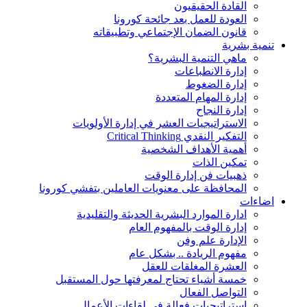
القادة الحقيقيون
العودة للعمل بعد جائحة كورونا
قانون الضمان الإجتماعي وتطبيقاته
تنمية بشرية
ماهي التنمية البشرية؟
إدارة الانطباعات
إدارة الضغوط
إدارة المهام المتعددة
إدارة النجاح
الاستراتيجيات العشر في إدارة الأولويات
التفكير النقدي Critical Thinking
أهمية الأهداف الشخصية
تمكين الذات
ذهبيات فن إدارة الوقت
المحافظة على معنويات العاملين بتفشي كورونا
اضاءات
ادارة الموارد البشرية الحديثة والتقليدية
إدارة الوقت بالمفهوم العام
الإدارة علم وفن
مفهوم الريادة .. بشكل عام
العشرة المغلقات للعقل
خمسة أشياء تحتاج لمعرفتها حول المستقبل
التواصل الفعال
استراتيجيات فعالة في لقاءات الأعمال