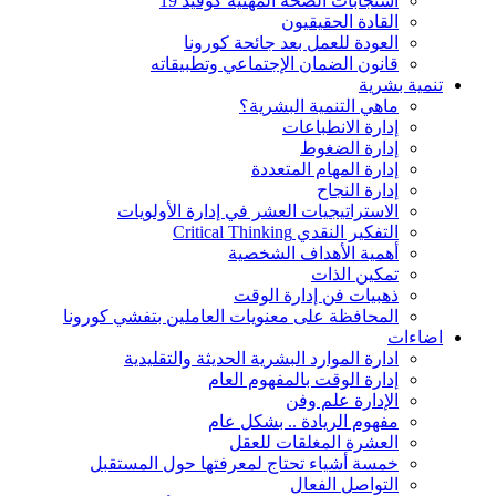
استجابات الصحة المهنية كوفيد 19
القادة الحقيقيون
العودة للعمل بعد جائحة كورونا
قانون الضمان الإجتماعي وتطبيقاته
تنمية بشرية
ماهي التنمية البشرية؟
إدارة الانطباعات
إدارة الضغوط
إدارة المهام المتعددة
إدارة النجاح
الاستراتيجيات العشر في إدارة الأولويات
التفكير النقدي Critical Thinking
أهمية الأهداف الشخصية
تمكين الذات
ذهبيات فن إدارة الوقت
المحافظة على معنويات العاملين بتفشي كورونا
اضاءات
ادارة الموارد البشرية الحديثة والتقليدية
إدارة الوقت بالمفهوم العام
الإدارة علم وفن
مفهوم الريادة .. بشكل عام
العشرة المغلقات للعقل
خمسة أشياء تحتاج لمعرفتها حول المستقبل
التواصل الفعال