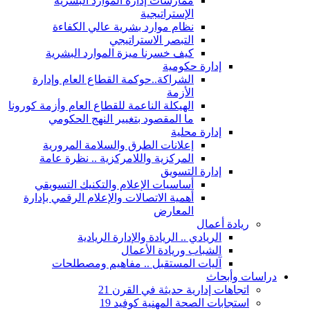
ممارسات إدارة الموارد البشرية
الإستراتيجية
نظام موارد بشرية عالي الكفاءة
التبصر الاستراتيجي
كيف خسرنا ميزة الموارد البشرية
إدارة حكومية
الشراكة..حوكمة القطاع العام وإدارة
الأزمة
الهيكلة الناعمة للقطاع العام وأزمة كورونا
ما المقصود بتغيير النهج الحكومي
إدارة محلية
إعلانات الطرق والسلامة المرورية
المركزية واللامركزية .. نظرة عامة
إدارة التسويق
أساسيات الإعلام والتكنيك التسويقي
أهمية الاتصالات والإعلام الرقمي بإدارة
المعارض
ريادة أعمال
الريادي .. الريادة والإدارة الريادية
الشباب وريادة الأعمال
آليات المستقبل .. مفاهيم ومصطلحات
دراسات وأبحاث
اتجاهات إدارية حديثة في القرن 21
استجابات الصحة المهنية كوفيد 19