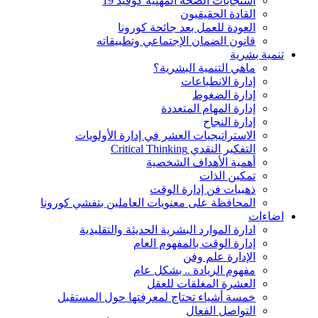
استجابات الصحة المهنية كوفيد 19
القادة الحقيقيون
العودة للعمل بعد جائحة كورونا
قانون الضمان الإجتماعي وتطبيقاته
تنمية بشرية
ماهي التنمية البشرية؟
إدارة الانطباعات
إدارة الضغوط
إدارة المهام المتعددة
إدارة النجاح
الاستراتيجيات العشر في إدارة الأولويات
التفكير النقدي Critical Thinking
أهمية الأهداف الشخصية
تمكين الذات
ذهبيات فن إدارة الوقت
المحافظة على معنويات العاملين بتفشي كورونا
اضاءات
ادارة الموارد البشرية الحديثة والتقليدية
إدارة الوقت بالمفهوم العام
الإدارة علم وفن
مفهوم الريادة .. بشكل عام
العشرة المغلقات للعقل
خمسة أشياء تحتاج لمعرفتها حول المستقبل
التواصل الفعال