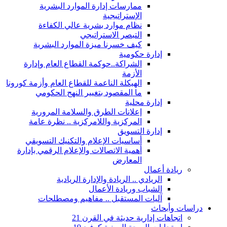
ممارسات إدارة الموارد البشرية
الإستراتيجية
نظام موارد بشرية عالي الكفاءة
التبصر الاستراتيجي
كيف خسرنا ميزة الموارد البشرية
إدارة حكومية
الشراكة..حوكمة القطاع العام وإدارة
الأزمة
الهيكلة الناعمة للقطاع العام وأزمة كورونا
ما المقصود بتغيير النهج الحكومي
إدارة محلية
إعلانات الطرق والسلامة المرورية
المركزية واللامركزية .. نظرة عامة
إدارة التسويق
أساسيات الإعلام والتكنيك التسويقي
أهمية الاتصالات والإعلام الرقمي بإدارة
المعارض
ريادة أعمال
الريادي .. الريادة والإدارة الريادية
الشباب وريادة الأعمال
آليات المستقبل .. مفاهيم ومصطلحات
دراسات وأبحاث
اتجاهات إدارية حديثة في القرن 21