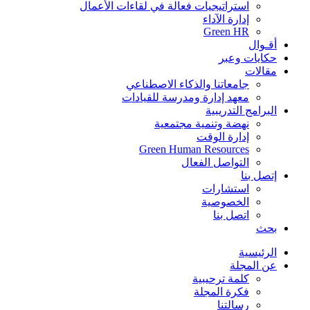
استراتيجيات فعالة في لقاءات الأعمال
إدارة الآداء
Green HR
أقـوال
حكايات وعبر
مقالات
جامعاتنا والذكاء الاصطناعي
معهد إدارة ومدرسة للقيادات
البرامج التدريبية
نهضة وتنمية مجتمعية
إدارة الوقت
Green Human Resources
التواصل الفعال
إتصل بنا
استشارات
الخصوصية
اتصل بنا
بحث
الرئيسية
عن المجلة
كلمة ترحيبية
فكرة المجلة
رسالتنا