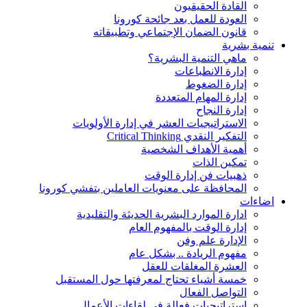
القادة الحقيقيون
العودة للعمل بعد جائحة كورونا
قانون الضمان الإجتماعي وتطبيقاته
تنمية بشرية
ماهي التنمية البشرية؟
إدارة الانطباعات
إدارة الضغوط
إدارة المهام المتعددة
إدارة النجاح
الاستراتيجيات العشر في إدارة الأولويات
التفكير النقدي Critical Thinking
أهمية الأهداف الشخصية
تمكين الذات
ذهبيات فن إدارة الوقت
المحافظة على معنويات العاملين بتفشي كورونا
اضاءات
ادارة الموارد البشرية الحديثة والتقليدية
إدارة الوقت بالمفهوم العام
الإدارة علم وفن
مفهوم الريادة .. بشكل عام
العشرة المغلقات للعقل
خمسة أشياء تحتاج لمعرفتها حول المستقبل
التواصل الفعال
استراتيجيات فعالة في لقاءات الأعمال